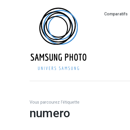
Aller
au
Comparatifs
contenu
(Pressez
Entrée)
SAMSUNG
Smartphone – Pho
Vous parcourez l’étiquette
numero