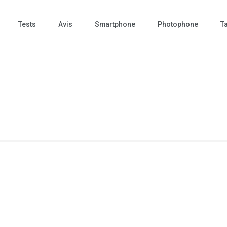
Tests
Avis
Smartphone
Photophone
Ta
 Photo – actualités – repr
tographie – Tech