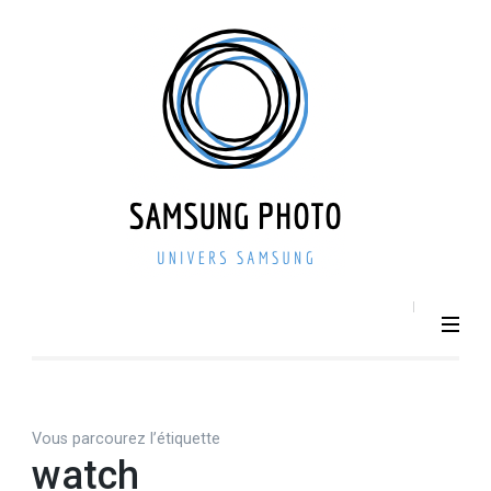
Aller
au
contenu
(Pressez
Entrée)
SAMSU
Smartphone –
Photo 
Photographie –
actualit
Tech
– repri
Vous parcourez l’étiquette
watch