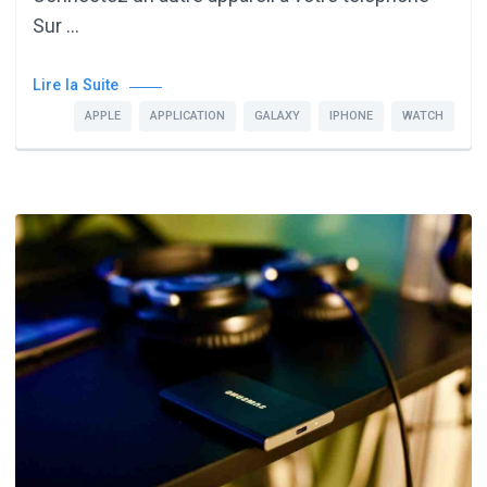
Sur …
Lire la Suite
APPLE
APPLICATION
GALAXY
IPHONE
WATCH