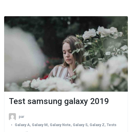
Test samsung galaxy 2019
par
Galaxy A
,
Galaxy M
,
Galaxy Note
,
Galaxy S
,
Galaxy Z
,
Tests