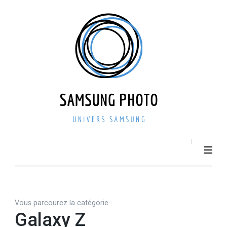
Aller
au
contenu
(Pressez
Entrée)
SAMSU
Smartphone –
Photo 
Photographie –
actualit
Tech
– repri
Vous parcourez la catégorie
Galaxy Z