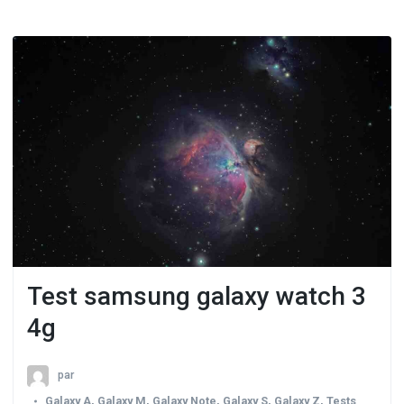
Test samsung galaxy watch 3
4g
par
Galaxy A
,
Galaxy M
,
Galaxy Note
,
Galaxy S
,
Galaxy Z
,
Tests