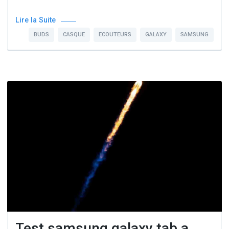
Lire la Suite
BUDS
CASQUE
ECOUTEURS
GALAXY
SAMSUNG
Test samsung galaxy tab a