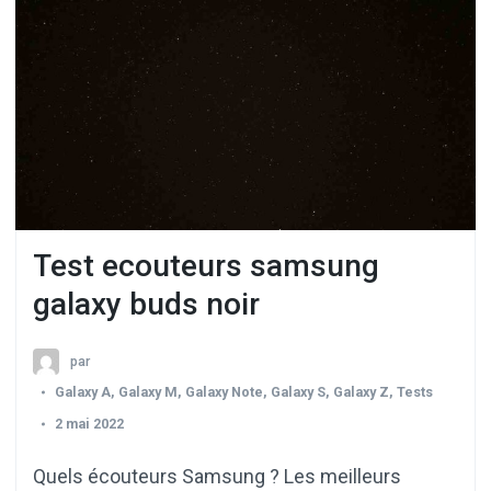
Test ecouteurs samsung
galaxy buds noir
par
Galaxy A
,
Galaxy M
,
Galaxy Note
,
Galaxy S
,
Galaxy Z
,
Tests
2 mai 2022
Quels écouteurs Samsung ? Les meilleurs