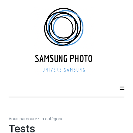
Aller
au
contenu
(Pressez
Entrée)
SAMSU
Smartphone –
Photo 
Photographie –
actualit
Tech
– repri
Vous parcourez la catégorie
Tests