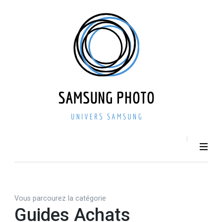
Aller
au
contenu
(Pressez
Entrée)
SAMSU
Smartphone –
Photo 
Photographie –
actualit
Tech
– repri
Vous parcourez la catégorie
Guides Achats