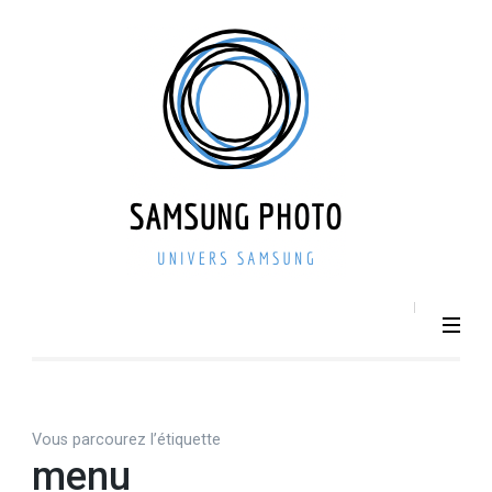
Aller
au
contenu
(Pressez
Entrée)
SAMSU
Smartphone –
Photo 
Photographie –
actualit
Tech
– repri
Vous parcourez l’étiquette
menu