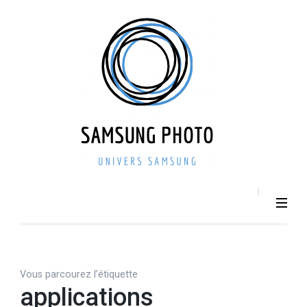
Aller
au
contenu
(Pressez
Entrée)
SAMSU
Smartphone –
Photo 
Photographie –
actualit
Tech
– repri
Vous parcourez l’étiquette
applications