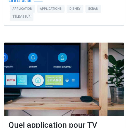
Lire la Suite
APPLICATION
APPLICATIONS
DISNEY
ECRAN
TELEVISEUR
Quel application pour TV