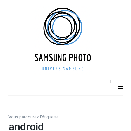
Aller
au
contenu
(Pressez
Entrée)
SAMSU
Smartphone –
Photo 
Photographie –
actualit
Tech
– repri
Vous parcourez l’étiquette
android