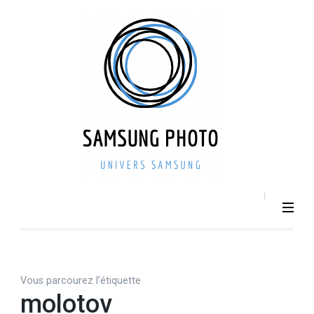
Aller
au
contenu
(Pressez
Entrée)
SAMSU
Smartphone –
Photo 
Photographie –
actualit
Tech
– repri
Vous parcourez l’étiquette
molotov