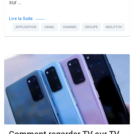
sur …
Lire la Suite
APPLICATION
CANAL
CHAINES
GROUPE
MOLOTOV