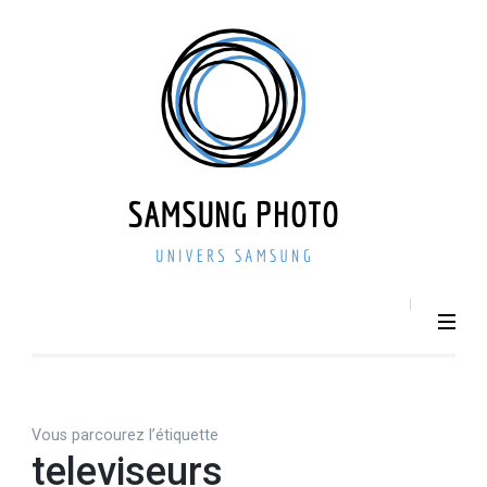
Aller
au
contenu
(Pressez
Entrée)
SAMSU
Smartphone –
Photo 
Photographie –
actualit
Tech
– repri
Vous parcourez l’étiquette
televiseurs