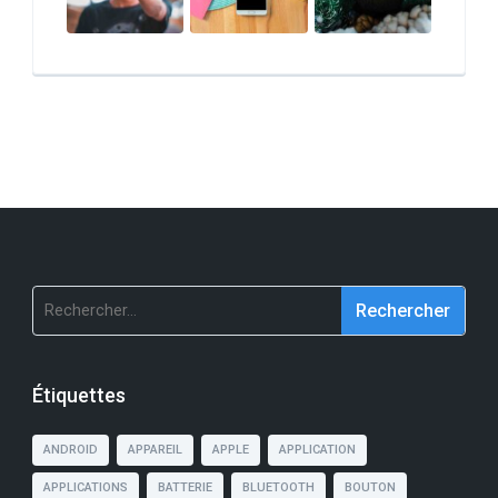
Rechercher :
Étiquettes
ANDROID
APPAREIL
APPLE
APPLICATION
APPLICATIONS
BATTERIE
BLUETOOTH
BOUTON