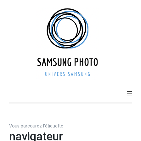
Aller
au
contenu
(Pressez
Entrée)
SAMSU
Smartphone –
Photo 
Photographie –
actualit
Tech
– repri
Vous parcourez l’étiquette
navigateur