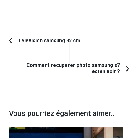
Navigation
Télévision samsung 82 cm
Article
d'article
précédent :
Comment recuperer photo samsung s7
ecran noir ?
Vous pourriez également aimer...