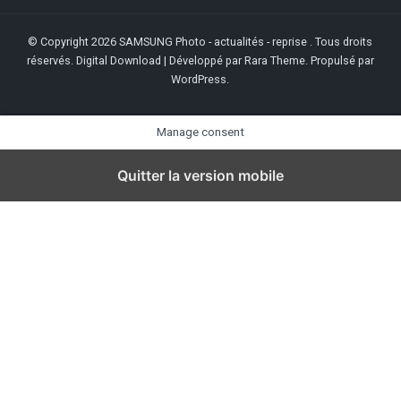
© Copyright 2026
SAMSUNG Photo - actualités - reprise
. Tous droits
réservés.
Digital Download | Développé par
Rara Theme
. Propulsé par
WordPress
.
Manage consent
Quitter la version mobile