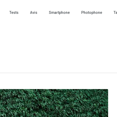
Tests
Avis
Smartphone
Photophone
Ta
 Photo – actualités – repr
tographie – Tech