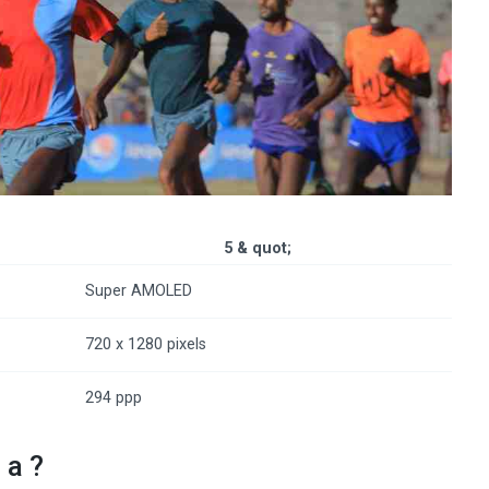
5 & ​​quot;
Super AMOLED
720 x 1280 pixels
294 ppp
 a ?