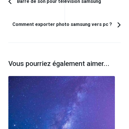
Navigation
Barre de son pour télévision samsung
Article
d'article
précédent :
Comment exporter photo samsung vers pc ?
Vous pourriez également aimer...