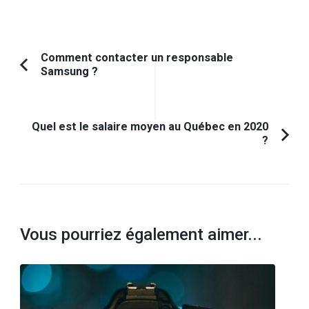
Navigation
Comment contacter un responsable
Samsung ?
Article
d'article
précédent :
Quel est le salaire moyen au Québec en 2020
?
Vous pourriez également aimer...