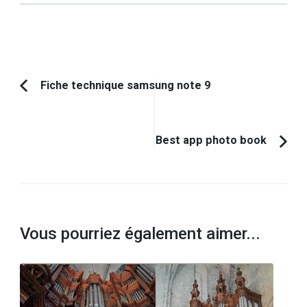
Navigation
Fiche technique samsung note 9
Article
d'article
précédent :
Best app photo book
Vous pourriez également aimer...