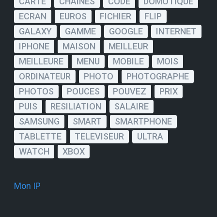
CARTE
CHAINES
CODE
DOMOTIQUE
ECRAN
EUROS
FICHIER
FLIP
GALAXY
GAMME
GOOGLE
INTERNET
IPHONE
MAISON
MEILLEUR
MEILLEURE
MENU
MOBILE
MOIS
ORDINATEUR
PHOTO
PHOTOGRAPHE
PHOTOS
POUCES
POUVEZ
PRIX
PUIS
RESILIATION
SALAIRE
SAMSUNG
SMART
SMARTPHONE
TABLETTE
TELEVISEUR
ULTRA
WATCH
XBOX
Mon IP