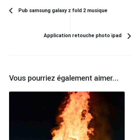
Navigation
Pub samsung galaxy z fold 2 musique
Article
d'article
précédent :
Application retouche photo ipad
Vous pourriez également aimer...