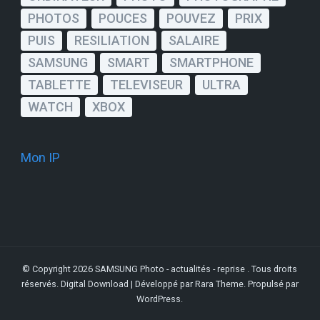
PHOTOS
POUCES
POUVEZ
PRIX
PUIS
RESILIATION
SALAIRE
SAMSUNG
SMART
SMARTPHONE
TABLETTE
TELEVISEUR
ULTRA
WATCH
XBOX
Mon IP
© Copyright 2026
SAMSUNG Photo - actualités - reprise
. Tous droits
réservés.
Digital Download | Développé par
Rara Theme
. Propulsé par
WordPress
.