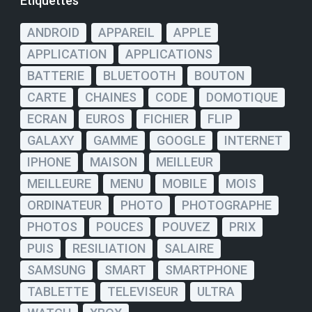
Étiquettes
ANDROID
APPAREIL
APPLE
APPLICATION
APPLICATIONS
BATTERIE
BLUETOOTH
BOUTON
CARTE
CHAINES
CODE
DOMOTIQUE
ECRAN
EUROS
FICHIER
FLIP
GALAXY
GAMME
GOOGLE
INTERNET
IPHONE
MAISON
MEILLEUR
MEILLEURE
MENU
MOBILE
MOIS
ORDINATEUR
PHOTO
PHOTOGRAPHE
PHOTOS
POUCES
POUVEZ
PRIX
PUIS
RESILIATION
SALAIRE
SAMSUNG
SMART
SMARTPHONE
TABLETTE
TELEVISEUR
ULTRA