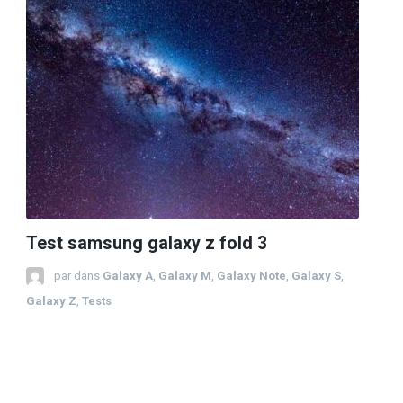
Test samsung galaxy z fold 3
par
dans
Galaxy A
,
Galaxy M
,
Galaxy Note
,
Galaxy S
,
Galaxy Z
,
Tests