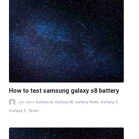
How to test samsung galaxy s8 battery
par
dans
Galaxy A
,
Galaxy M
,
Galaxy Note
,
Galaxy S
,
Galaxy Z
,
Tests