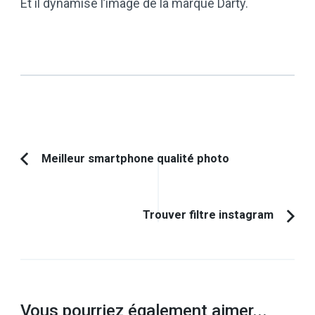
Et il dynamise l’image de la marque Darty.
Navigation
Meilleur smartphone qualité photo
Article
d'article
précédent :
Trouver filtre instagram
Vous pourriez également aimer...