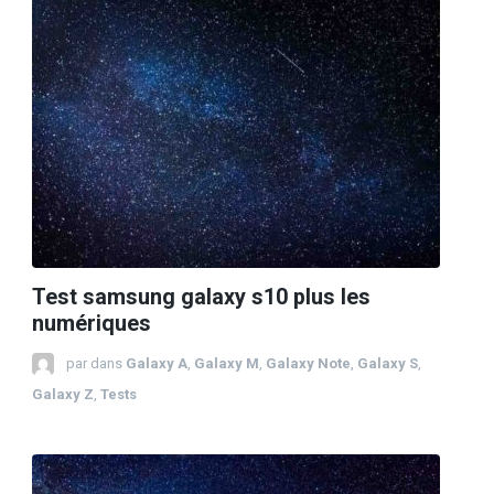
Test samsung galaxy s10 plus les
numériques
par
dans
Galaxy A
,
Galaxy M
,
Galaxy Note
,
Galaxy S
,
Galaxy Z
,
Tests