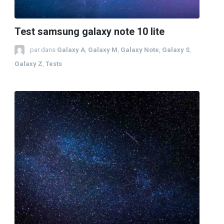
Test samsung galaxy note 10 lite
par
dans
Galaxy A
,
Galaxy M
,
Galaxy Note
,
Galaxy S
,
Galaxy Z
,
Tests