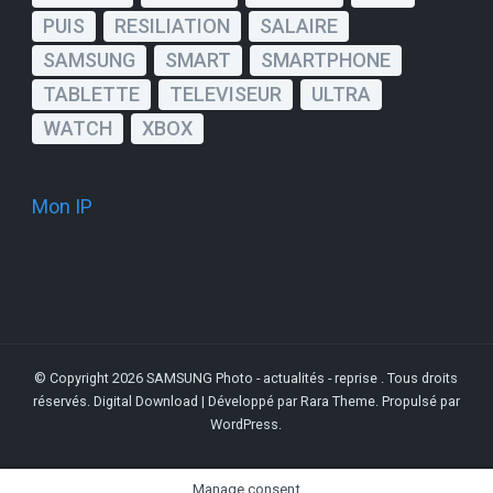
PUIS
RESILIATION
SALAIRE
SAMSUNG
SMART
SMARTPHONE
TABLETTE
TELEVISEUR
ULTRA
WATCH
XBOX
Mon IP
© Copyright 2026
SAMSUNG Photo - actualités - reprise
. Tous droits
réservés.
Digital Download | Développé par
Rara Theme
. Propulsé par
WordPress
.
Manage consent