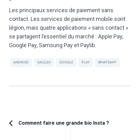
Les principaux services de paiement sans
contact. Les services de paiement mobile sont
légion, mais quatre applications « sans contact »
se partagent l’essentiel du marché : Apple Pay,
Google Pay, Samsung Pay et Paylib.
ANDROID
GALILEO
GOOGLE
PLAY
WHATSAPP
Navigation
Comment faire une grande bio Insta ?
Article
d'article
précédent :