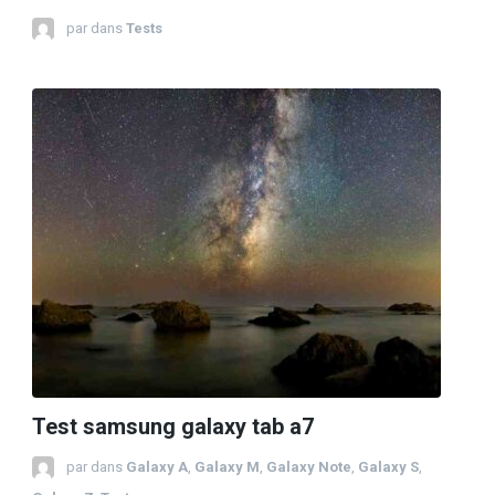
par
dans
Tests
Test samsung galaxy tab a7
par
dans
Galaxy A
,
Galaxy M
,
Galaxy Note
,
Galaxy S
,