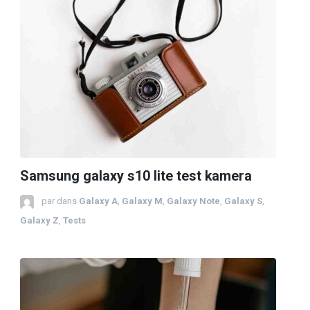
Samsung galaxy s10 lite test kamera
par
dans
Galaxy A
,
Galaxy M
,
Galaxy Note
,
Galaxy S
,
Galaxy Z
,
Tests