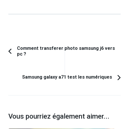
Navigation
Comment transferer photo samsung j6 vers
pc ?
Article
d'article
précédent :
Samsung galaxy a71 test les numériques
Vous pourriez également aimer...