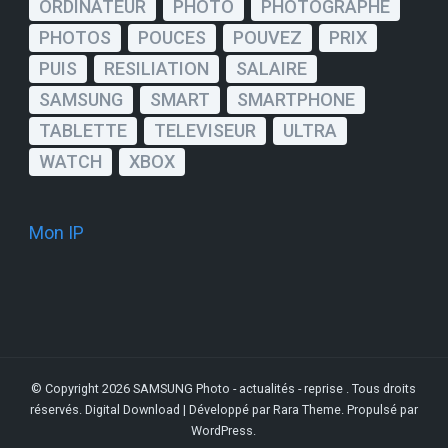
ORDINATEUR
PHOTO
PHOTOGRAPHE
PHOTOS
POUCES
POUVEZ
PRIX
PUIS
RESILIATION
SALAIRE
SAMSUNG
SMART
SMARTPHONE
TABLETTE
TELEVISEUR
ULTRA
WATCH
XBOX
Mon IP
© Copyright 2026
SAMSUNG Photo - actualités - reprise
. Tous droits
réservés.
Digital Download | Développé par
Rara Theme
. Propulsé par
WordPress
.