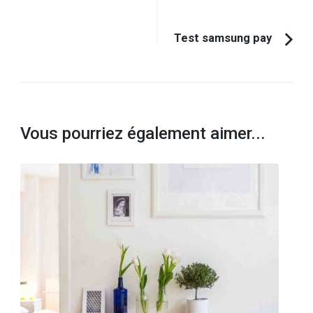
d'article
précédent :
Test samsung pay
Vous pourriez également aimer...