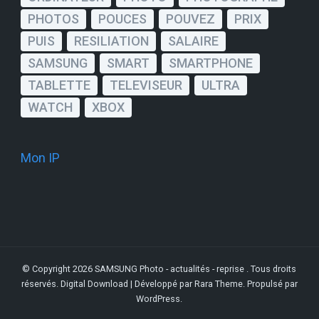
PHOTOS
POUCES
POUVEZ
PRIX
PUIS
RESILIATION
SALAIRE
SAMSUNG
SMART
SMARTPHONE
TABLETTE
TELEVISEUR
ULTRA
WATCH
XBOX
Mon IP
© Copyright 2026
SAMSUNG Photo - actualités - reprise
. Tous droits
réservés.
Digital Download | Développé par
Rara Theme
. Propulsé par
WordPress
.