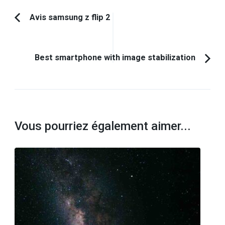
Navigation
Avis samsung z flip 2
Article
d'article
précédent :
Best smartphone with image stabilization
Vous pourriez également aimer...