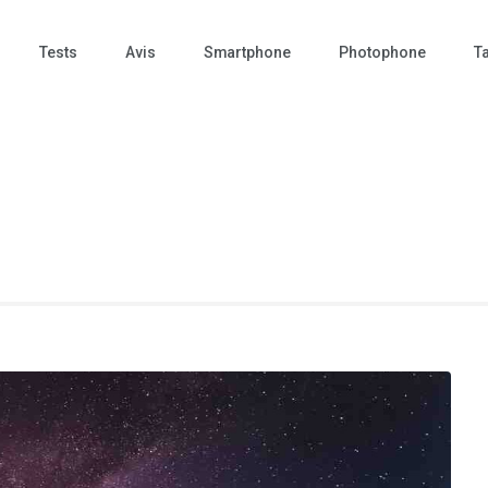
Tests
Avis
Smartphone
Photophone
Ta
 Photo – actualités – repr
tographie – Tech