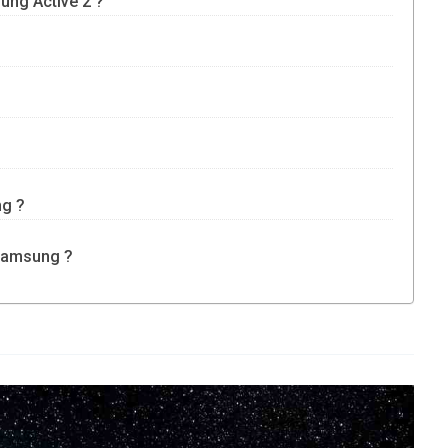
ung Active 2 ?
ng ?
 Samsung ?