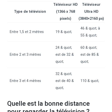
Téléviseur HD
Téléviseur
Type de télévision
(1366 x 768
Ultra HD
pixels)
(3840×2160 px)
46 & quot; à
Entre 1,5 et 2 mètres
19 & quot;
55 & quot;
24 & quot;
60 & quot;
Entre 2 et 3 mètres
est de 32 &
est de 85 &
quot;
quot;
32 & quot;
Entre 3 et 4 mètres
est de 40 &
110 & quot;
quot;
Quelle est la bonne distance
pour regarder la télévision ?