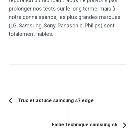
réputation du fabricant. Nous ne pouvons pas
prolonger nos tests sur le long terme, mais à
notre connaissance, les plus grandes marques
(LG, Samsung, Sony, Panasonic, Philips) sont
totalement fiables.
Navigation
Truc et astuce samsung s7 edge
Article
d'article
précédent :
Fiche technique samsung s6