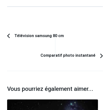
Navigation
Télévision samsung 80 cm
Article
d'article
précédent :
Comparatif photo instantané
Vous pourriez également aimer...