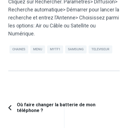
Cliquez sur Rechercher. Paramètres> Diffusion>
Recherche automatique> Démarrer pour lancer la
recherche et entrez l’Antenne> Choisissez parmi
les options: Air ou Câble ou Satellite ou
Numérique.
CHAINES
MENU
MYTF1
SAMSUNG
TELEVISEUR
Navigation
Où faire changer la batterie de mon
téléphone ?
Article
d'article
précédent :