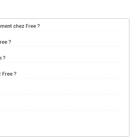
ement chez Free ?
ree ?
e ?
 Free ?