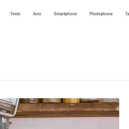
Tests
Avis
Smartphone
Photophone
Ta
 Photo – actualités – repr
tographie – Tech