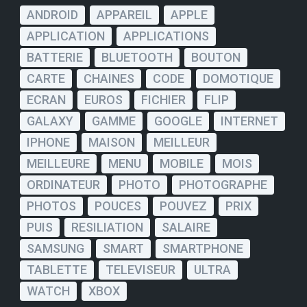
ANDROID
APPAREIL
APPLE
APPLICATION
APPLICATIONS
BATTERIE
BLUETOOTH
BOUTON
CARTE
CHAINES
CODE
DOMOTIQUE
ECRAN
EUROS
FICHIER
FLIP
GALAXY
GAMME
GOOGLE
INTERNET
IPHONE
MAISON
MEILLEUR
MEILLEURE
MENU
MOBILE
MOIS
ORDINATEUR
PHOTO
PHOTOGRAPHE
PHOTOS
POUCES
POUVEZ
PRIX
PUIS
RESILIATION
SALAIRE
SAMSUNG
SMART
SMARTPHONE
TABLETTE
TELEVISEUR
ULTRA
WATCH
XBOX