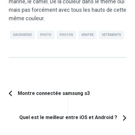
marine, le camel. De la couleur dans le thème oui
mais pas forcément avec tous les hauts de cette
même couleur.
GROSSESSE
PHOTO
PHOTOS
VENTRE
VETEMENTS
Navigation
Montre connectée samsung s3
Article
d'article
précédent :
Quel est le meilleur entre iOS et Android ?