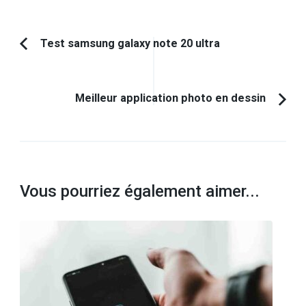
Navigation
Test samsung galaxy note 20 ultra
Article
d'article
précédent :
Meilleur application photo en dessin
Vous pourriez également aimer...