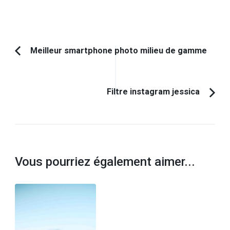
Navigation
Meilleur smartphone photo milieu de gamme
Article
d'article
précédent :
Filtre instagram jessica
Vous pourriez également aimer...