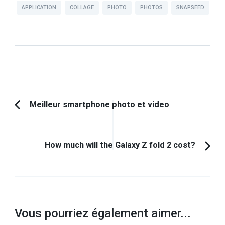
APPLICATION
COLLAGE
PHOTO
PHOTOS
SNAPSEED
Navigation
Meilleur smartphone photo et video
Article
d'article
précédent :
How much will the Galaxy Z fold 2 cost?
Vous pourriez également aimer...