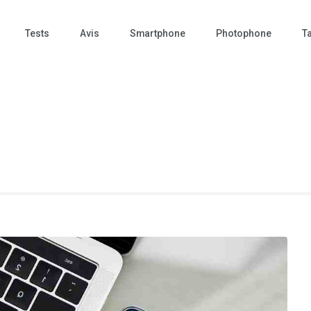
Tests
Avis
Smartphone
Photophone
Ta
 Photo – actualités – repr
tographie – Tech