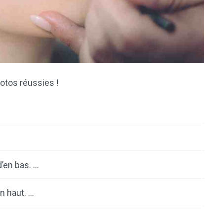
otos réussies !
d’en bas. …
n haut. …