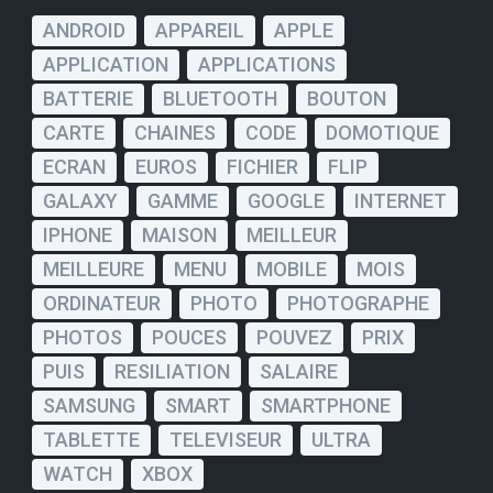
ANDROID
APPAREIL
APPLE
APPLICATION
APPLICATIONS
BATTERIE
BLUETOOTH
BOUTON
CARTE
CHAINES
CODE
DOMOTIQUE
ECRAN
EUROS
FICHIER
FLIP
GALAXY
GAMME
GOOGLE
INTERNET
IPHONE
MAISON
MEILLEUR
MEILLEURE
MENU
MOBILE
MOIS
ORDINATEUR
PHOTO
PHOTOGRAPHE
PHOTOS
POUCES
POUVEZ
PRIX
PUIS
RESILIATION
SALAIRE
SAMSUNG
SMART
SMARTPHONE
TABLETTE
TELEVISEUR
ULTRA
WATCH
XBOX