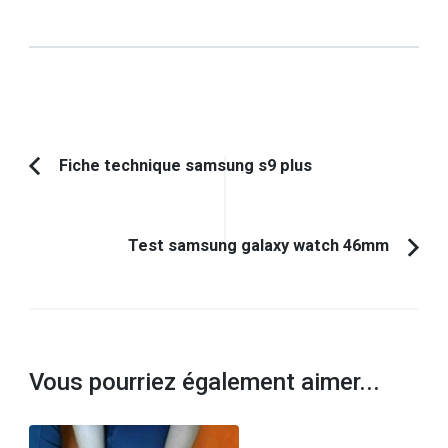
Navigation
Fiche technique samsung s9 plus
Article
d'article
précédent :
Test samsung galaxy watch 46mm
Vous pourriez également aimer...