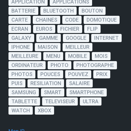
APPLICATION
APPLICATIONS
BATTERIE
BLUETOOTH
BOUTON
CARTE
CHAINES
CODE
DOMOTIQUE
ECRAN
EUROS
FICHIER
FLIP
GALAXY
GAMME
GOOGLE
INTERNET
IPHONE
MAISON
MEILLEUR
MEILLEURE
MENU
MOBILE
MOIS
ORDINATEUR
PHOTO
PHOTOGRAPHE
PHOTOS
POUCES
POUVEZ
PRIX
PUIS
RESILIATION
SALAIRE
SAMSUNG
SMART
SMARTPHONE
TABLETTE
TELEVISEUR
ULTRA
WATCH
XBOX