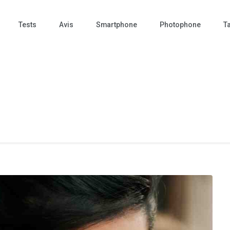
Tests
Avis
Smartphone
Photophone
Ta
 Photo – actualités – repr
tographie – Tech