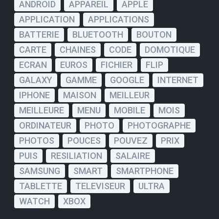
ANDROID
APPAREIL
APPLE
APPLICATION
APPLICATIONS
BATTERIE
BLUETOOTH
BOUTON
CARTE
CHAINES
CODE
DOMOTIQUE
ECRAN
EUROS
FICHIER
FLIP
GALAXY
GAMME
GOOGLE
INTERNET
IPHONE
MAISON
MEILLEUR
MEILLEURE
MENU
MOBILE
MOIS
ORDINATEUR
PHOTO
PHOTOGRAPHE
PHOTOS
POUCES
POUVEZ
PRIX
PUIS
RESILIATION
SALAIRE
SAMSUNG
SMART
SMARTPHONE
TABLETTE
TELEVISEUR
ULTRA
WATCH
XBOX