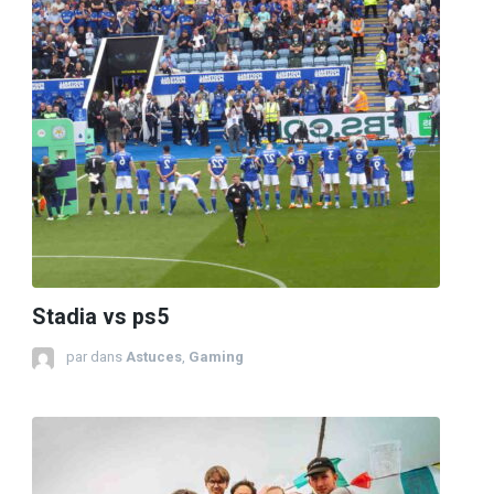
Stadia vs ps5
par
dans
Astuces
,
Gaming