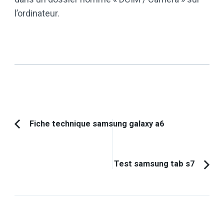
l’ordinateur.
Navigation
Fiche technique samsung galaxy a6
Article
d'article
précédent :
Test samsung tab s7