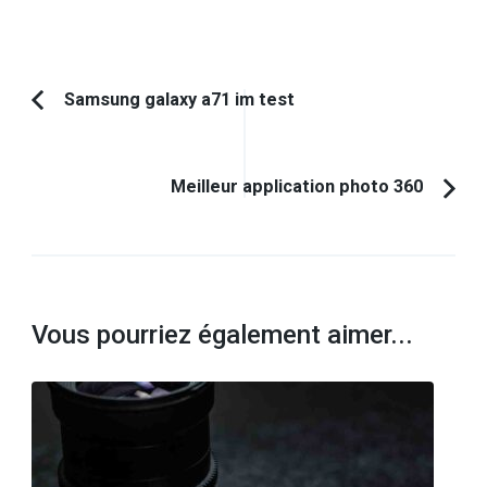
Navigation
Samsung galaxy a71 im test
Article
d'article
précédent :
Meilleur application photo 360
Vous pourriez également aimer...