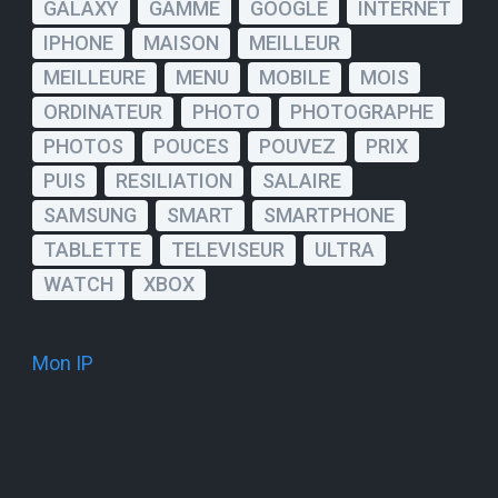
GALAXY
GAMME
GOOGLE
INTERNET
IPHONE
MAISON
MEILLEUR
MEILLEURE
MENU
MOBILE
MOIS
ORDINATEUR
PHOTO
PHOTOGRAPHE
PHOTOS
POUCES
POUVEZ
PRIX
PUIS
RESILIATION
SALAIRE
SAMSUNG
SMART
SMARTPHONE
TABLETTE
TELEVISEUR
ULTRA
WATCH
XBOX
Mon IP