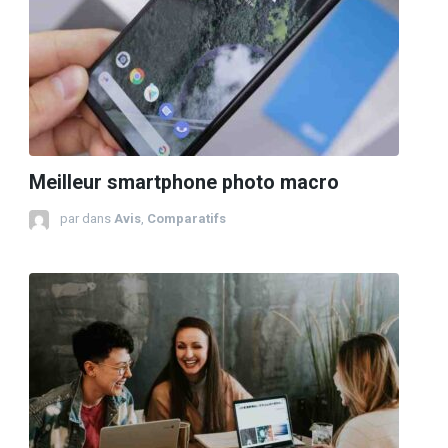
Meilleur smartphone photo macro
par
dans
Avis
,
Comparatifs