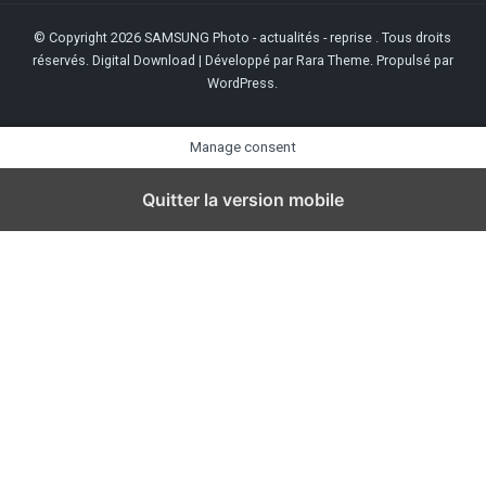
© Copyright 2026
SAMSUNG Photo - actualités - reprise
. Tous droits
réservés.
Digital Download | Développé par
Rara Theme
. Propulsé par
WordPress
.
Manage consent
Quitter la version mobile