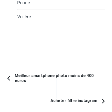
Pouce. …
Volière.
Navigation
Meilleur smartphone photo moins de 400
euros
Article
d'article
précédent :
Acheter filtre instagram