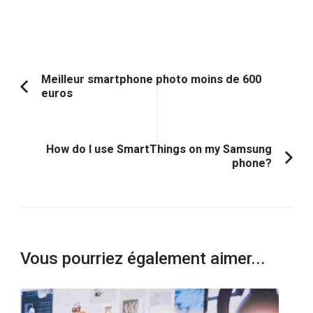
Navigation
Meilleur smartphone photo moins de 600
euros
Article
d'article
précédent :
How do I use SmartThings on my Samsung
phone?
Vous pourriez également aimer...