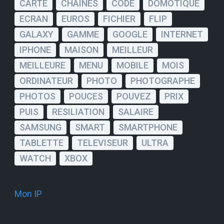
CARTE
CHAINES
CODE
DOMOTIQUE
ECRAN
EUROS
FICHIER
FLIP
GALAXY
GAMME
GOOGLE
INTERNET
IPHONE
MAISON
MEILLEUR
MEILLEURE
MENU
MOBILE
MOIS
ORDINATEUR
PHOTO
PHOTOGRAPHE
PHOTOS
POUCES
POUVEZ
PRIX
PUIS
RESILIATION
SALAIRE
SAMSUNG
SMART
SMARTPHONE
TABLETTE
TELEVISEUR
ULTRA
WATCH
XBOX
Mon IP