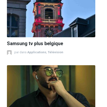
Samsung tv plus belgique
par
dans
Applications
,
Télévision