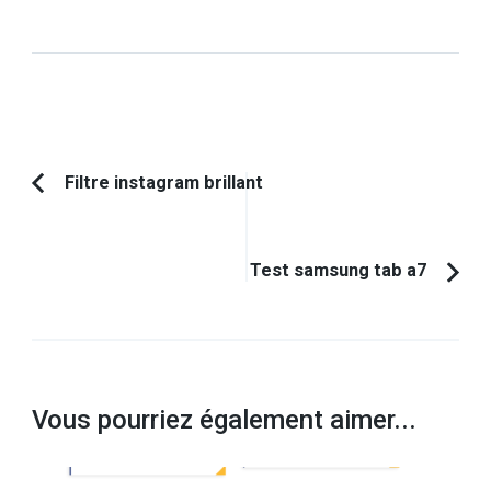
Navigation
Filtre instagram brillant
Article
d'article
précédent :
Test samsung tab a7
Vous pourriez également aimer...