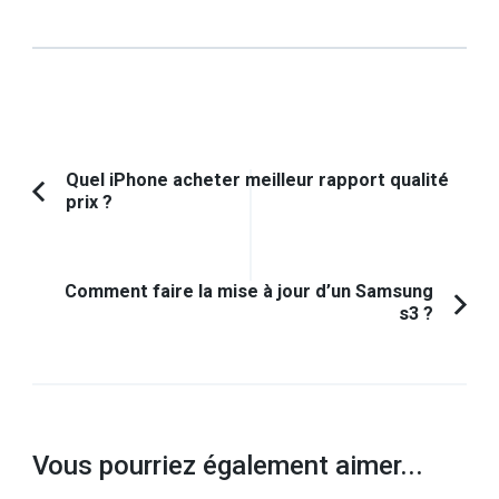
Navigation
Quel iPhone acheter meilleur rapport qualité
prix ?
Article
d'article
précédent :
Comment faire la mise à jour d’un Samsung
s3 ?
Vous pourriez également aimer...