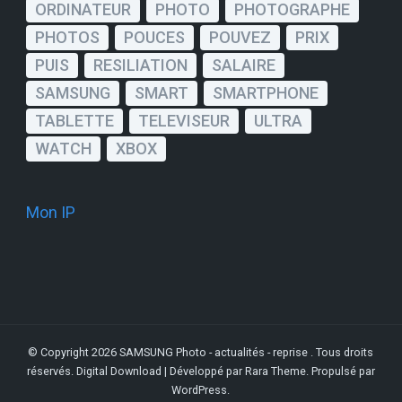
ORDINATEUR
PHOTO
PHOTOGRAPHE
PHOTOS
POUCES
POUVEZ
PRIX
PUIS
RESILIATION
SALAIRE
SAMSUNG
SMART
SMARTPHONE
TABLETTE
TELEVISEUR
ULTRA
WATCH
XBOX
Mon IP
© Copyright 2026
SAMSUNG Photo - actualités - reprise
. Tous droits
réservés.
Digital Download | Développé par
Rara Theme
. Propulsé par
WordPress
.