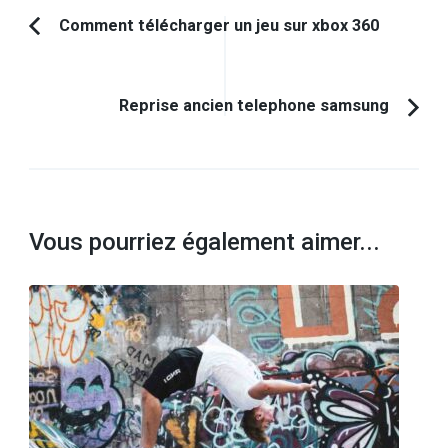
Navigation
Comment télécharger un jeu sur xbox 360
Article
d'article
précédent :
Reprise ancien telephone samsung
Vous pourriez également aimer...