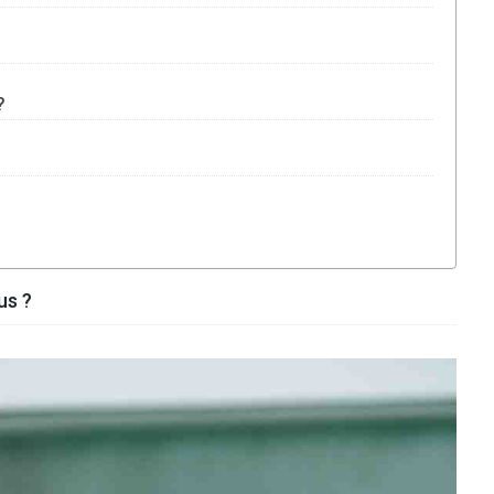
?
us ?