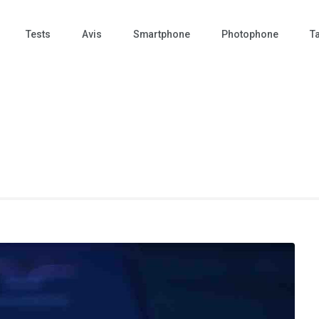
Tests
Avis
Smartphone
Photophone
Ta
 Photo – actualités – repr
tographie – Tech