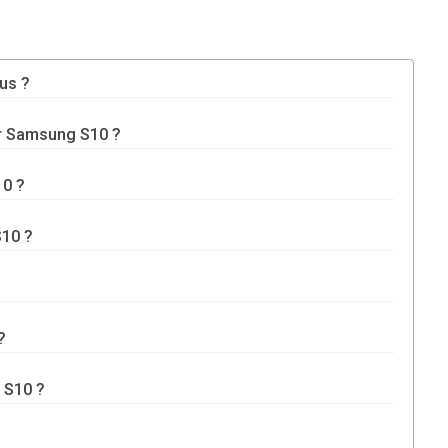
us ?
ur Samsung S10 ?
10 ?
S10 ?
?
 S10 ?