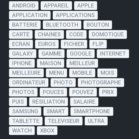
ANDROID
APPAREIL
APPLE
APPLICATION
APPLICATIONS
BATTERIE
BLUETOOTH
BOUTON
CARTE
CHAINES
CODE
DOMOTIQUE
ECRAN
EUROS
FICHIER
FLIP
GALAXY
GAMME
GOOGLE
INTERNET
IPHONE
MAISON
MEILLEUR
MEILLEURE
MENU
MOBILE
MOIS
ORDINATEUR
PHOTO
PHOTOGRAPHE
PHOTOS
POUCES
POUVEZ
PRIX
PUIS
RESILIATION
SALAIRE
SAMSUNG
SMART
SMARTPHONE
TABLETTE
TELEVISEUR
ULTRA
WATCH
XBOX