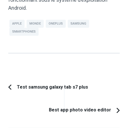
Android.
APPLE
MONDE
ONEPLUS
SAMSUNG
SMARTPHONES
Navigation
Test samsung galaxy tab s7 plus
Article
d'article
précédent :
Best app photo video editor