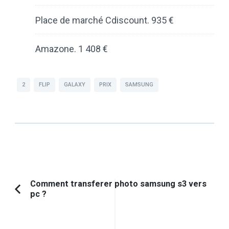
Place de marché Cdiscount. 935 €
Amazone. 1 408 €
2
FLIP
GALAXY
PRIX
SAMSUNG
Navigation
Comment transferer photo samsung s3 vers
pc ?
Article
d'article
précédent :