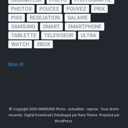
PHOTOS
POUCES
POUVEZ
PRIX
PUIS
RESILIATION
SALAIRE
SAMSUNG
SMART
SMARTPHONE
TABLETTE
TELEVISEUR
ULTRA
WATCH
XBOX
Mon IP
© Copyright 2026
SAMSUNG Photo - actualités - reprise
. Tous droits
réservés.
Digital Download | Développé par
Rara Theme
. Propulsé par
WordPress
.