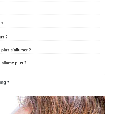
 ?
us ?
plus s’allumer ?
’allume plus ?
ung ?