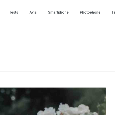
Tests
Avis
Smartphone
Photophone
Ta
 Photo – actualités – repr
tographie – Tech