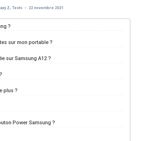
axy Z
,
Tests
22 novembre 2021
ung ?
tes sur mon portable ?
ée sur Samsung A12 ?
?
e plus ?
bouton Power Samsung ?