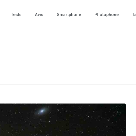
Tests
Avis
Smartphone
Photophone
Ta
 Photo – actualités – repr
tographie – Tech