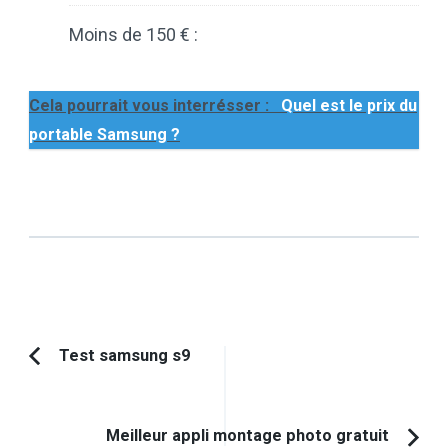
Moins de 150 € :
Cela pourrait vous interrésser :
Quel est le prix du
portable Samsung ?
Navigation
Test samsung s9
Article
d'article
précédent :
Meilleur appli montage photo gratuit