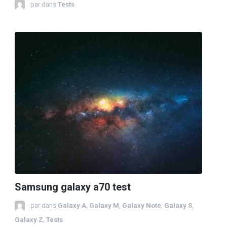
par
dans
Tests
Samsung galaxy a70 test
par
dans
Galaxy A
,
Galaxy M
,
Galaxy Note
,
Galaxy S
,
Galaxy Z
,
Tests