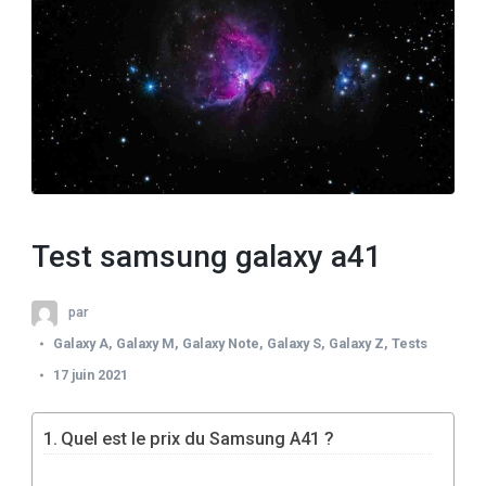
Test samsung galaxy a41
par
Galaxy A
,
Galaxy M
,
Galaxy Note
,
Galaxy S
,
Galaxy Z
,
Tests
17 juin 2021
Quel est le prix du Samsung A41 ?