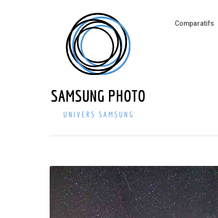
Aller
au
Comparatifs
contenu
(Pressez
Entrée)
SAMSUNG
Smartphone – Pho