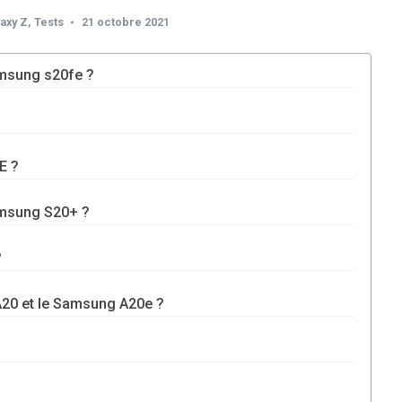
axy Z
,
Tests
21 octobre 2021
amsung s20fe ?
E ?
amsung S20+ ?
?
 A20 et le Samsung A20e ?