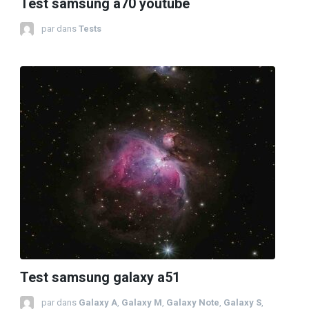
Test samsung a70 youtube
par
dans
Tests
Test samsung galaxy a51
par
dans
Galaxy A
,
Galaxy M
,
Galaxy Note
,
Galaxy S
,