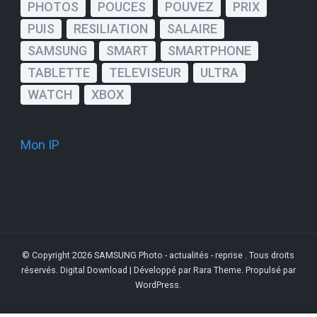
PHOTOS
POUCES
POUVEZ
PRIX
PUIS
RESILIATION
SALAIRE
SAMSUNG
SMART
SMARTPHONE
TABLETTE
TELEVISEUR
ULTRA
WATCH
XBOX
Mon IP
© Copyright 2026
SAMSUNG Photo - actualités - reprise
. Tous droits
réservés.
Digital Download | Développé par
Rara Theme
. Propulsé par
WordPress
.