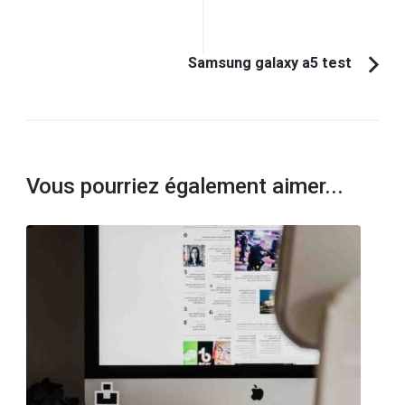
d'article
précédent :
Samsung galaxy a5 test
Vous pourriez également aimer...